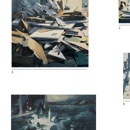
———
2
——————————————————————————
3
——
5